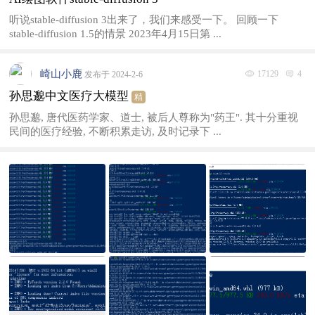
听说stable-diffusion 3出来了，我们来感受一下。 回顾一下
stable-diffusion 1.5的情景 2023年4月15日第 ...
崎山小鹿
17129
4
发布于 2024-2-6
孙思邈中文医疗大模型
精
孙思邈, 唐代医药学家、道士, 被后人尊称为"药王". 其十分重视
民间的医疗经验, 不断积累走访, 及时记录下 ...