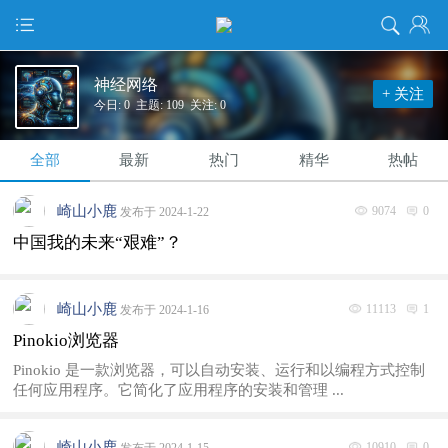
神经网络
+ 关注
今日: 0 主题: 109 关注: 0
全部
最新
热门
精华
热帖
崎山小鹿
9074
0
发布于 2024-1-22
中国我的未来“艰难”？
崎山小鹿
11113
1
发布于 2024-1-16
Pinokio浏览器
Pinokio 是一款浏览器，可以自动安装、运行和以编程方式控制
任何应用程序。它简化了应用程序的安装和管理 ...
崎山小鹿
10910
0