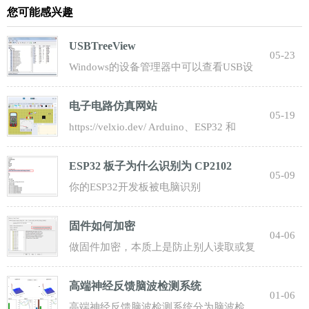
您可能感兴趣
USBTreeView
05-23
Windows的设备管理器中可以查看USB设
备的信息： 驱动程序供应商：FTDI， 数
电子电路仿真网站
字签名者：
05-19
https://velxio.dev/ Arduino、ESP32 和
Raspberry Pi。 直接在您的浏览器中即可使
ESP32 板子为什么识别为 CP2102
05-09
你的ESP32开发板被电脑识别
为“CP2102”，这并不是一个错误，而是完
固件如何加密
全正常的现象。这
04-06
做固件加密，本质上是防止别人读取或复
制你的程序。常见做法分为“芯片级保护 +
高端神经反馈脑波检测系统
软件
01-06
高端神经反馈脑波检测系统分为脑波检