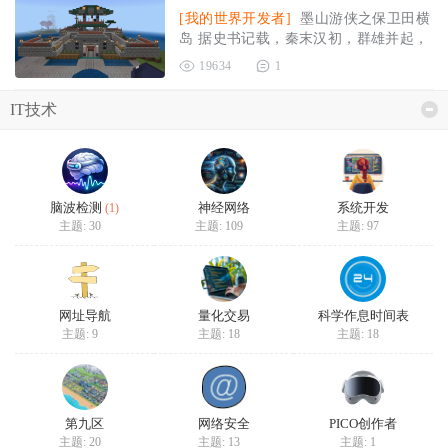
[我的世界开发者]
墨山游侠之保卫田横
岛 据史书记载，秦末汉初，群雄并起，
逐鹿中原，刘邦手下大将韩
2025-01-
19634
1
04
IT技术
脑波检测
神经网络
系统开发
(1)
主题: 30
主题: 109
主题: 97
网址导航
量化交易
科学作息时间表
主题: 9
主题: 18
主题: 18
第九区
网络安全
PICO创作者
主题: 20
主题: 13
主题: 1