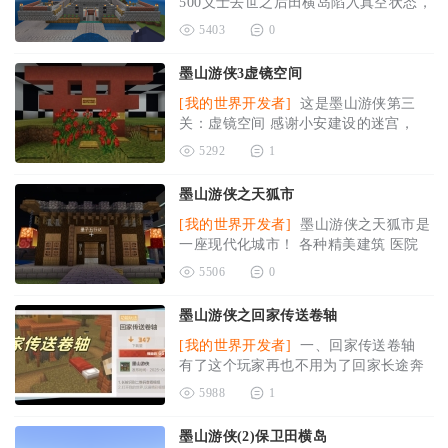
500义士去世之后田横岛陷入真空状态，
你作为后起之秀义不容辞的担任
2025-
5403
0
05-14
墨山游侠3虚镜空间
[我的世界开发者]
这是墨山游侠第三
关：虚镜空间 感谢小安建设的迷宫，
O(∩_∩)O哈哈~
2025-04-28
5292
1
墨山游侠之天狐市
[我的世界开发者]
墨山游侠之天狐市是
一座现代化城市！ 各种精美建筑 医院
学校应有尽有
2025-04-28
5506
0
墨山游侠之回家传送卷轴
[我的世界开发者]
一、回家传送卷轴
有了这个玩家再也不用为了回家长途奔
袭了，也不用为了回家杀死自己
2025-
5988
1
04-15
墨山游侠(2)保卫田横岛