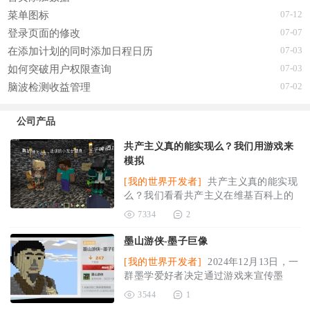
07-12
菜单图标
07-07
登录页面的修改
07-03
在添加计划的同时添加日程日历
07-03
如何突破用户权限查询
07-02
脑波检测收益管理
公司产品
共产主义真的能实现么？我们用游戏来
模拟
[我的世界开发者]
共产主义真的能实现
么？我们看看共产主义在维基百科上的
解释：共产主义（拉丁语：
2025-03-
7334
2
31
墨山游侠-墨子巨像
[我的世界开发者]
2024年12月13日，一
群墨学爱好者决定通过游戏来宣传墨
学，我的世界无疑是一款最灵活开
3544
1
2025-08-03