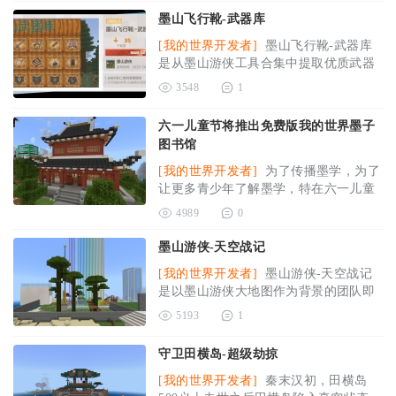
墨山飞行靴-武器库
[我的世界开发者]
墨山飞行靴-武器库
是从墨山游侠工具合集中提取优质武器
合集，包括盔甲和武器。 去掉了
3548
1
2025-08-14
六一儿童节将推出免费版我的世界墨子
图书馆
[我的世界开发者]
为了传播墨学，为了
让更多青少年了解墨学，特在六一儿童
节推出免费版我的世界墨子图书
2025-
4989
0
05-28
墨山游侠-天空战记
[我的世界开发者]
墨山游侠-天空战记
是以墨山游侠大地图作为背景的团队即
时作战游戏，在空中建立了三个
2025-
5193
1
05-19
守卫田横岛-超级劫掠
[我的世界开发者]
秦末汉初，田横岛