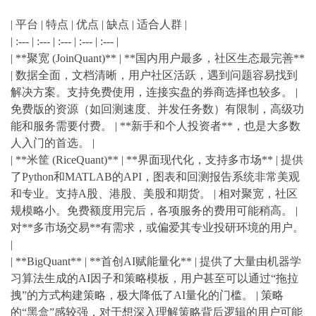
| 平台 | 特点 | 优点 | 缺点 | 适合人群 |
| :--- | :--- | :--- | :--- | :--- |
| **聚宽 (JoinQuant)** | **国内用户最多，社区生态最完善**
| 数据全面，文档清晰，用户社区活跃，遇到问题容易找到
解决方案。支持免费使用，连接实盘的券商选择也较多。 |
免费版的资源（如回测速度、并发任务数）有限制，高级功
能和服务需要付费。 | **新手和个人投资者**，也是大多数
人入门的首选。 |
| **米筐 (RiceQuant)** | **界面现代化，支持多市场** | 提供
了Python和MATLAB的API，图表和回测报告系统非常美观
和专业。支持A股、港股、美股和期货。 | 相对聚宽，社区
规模略小。免费额度用完后，各项服务的费用可能稍高。 |
对**多市场交易**有需求，或偏爱其专业投研环境的用户。
|
| **BigQuant** | **首创AI赋能量化** | 提供了大量由机器学
习算法生成的AI因子和策略模板，用户甚至可以通过“拖拉
拽”的方式构建策略，极大降低了AI量化的门槛。 | 策略
的“黑盒”感较强，对于想深入理解策略背后逻辑的用户可能