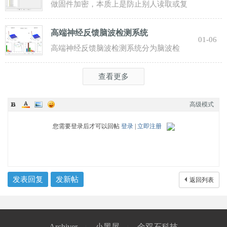
做固件加密，本质上是防止别人读取或复
制你的程序。常见做法分为“芯片级保护 +
高端神经反馈脑波检测系统
软件
01-06
高端神经反馈脑波检测系统分为脑波检
测、脑波分析、脑波解码三个部分。 前端
查看更多
主程序
高级模式
您需要登录后才可以回帖
登录
|
立即注册
发表回复
发新帖
返回列表
Archiver
小黑屋
金双石科技