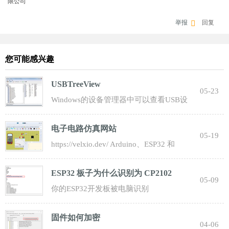
限公司
举报
回复
您可能感兴趣
USBTreeView
05-23
Windows的设备管理器中可以查看USB设
备的信息： 驱动程序供应商：FTDI， 数
电子电路仿真网站
字签名者：
05-19
https://velxio.dev/ Arduino、ESP32 和
Raspberry Pi。 直接在您的浏览器中即可使
ESP32 板子为什么识别为 CP2102
05-09
你的ESP32开发板被电脑识别
为“CP2102”，这并不是一个错误，而是完
固件如何加密
全正常的现象。这
04-06